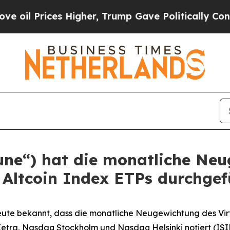
ices Higher, Trump Gave Politically Connected o
tune“) hat die monatliche Ne
 Altcoin Index ETPs durchgef
ute bekannt, dass die monatliche Neugewichtung des Vir
Xetra, Nasdaq Stockholm und Nasdaq Helsinki notiert (ISI