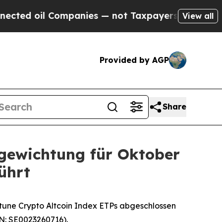
il Companies — not Taxpayers — the Chance to Ca
View all
Provided by AGP
Share
ugewichtung für Oktober
ührt
tune Crypto Altcoin Index ETPs abgeschlossen
N: SE0023260716).